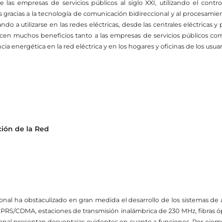
e las empresas de servicios públicos al siglo XXI, utilizando el cont
 gracias a la tecnología de comunicación bidireccional y al procesamien
do a utilizarse en las redes eléctricas, desde las centrales eléctricas 
ecen muchos beneficios tanto a las empresas de servicios públicos co
ia energética en la red eléctrica y en los hogares y oficinas de los usua
ión de la Red
onal ha obstaculizado en gran medida el desarrollo de los sistemas de
GPRS/CDMA, estaciones de transmisión inalámbrica de 230 MHz, fibras óp
onal presentan desventajas evidentes en cuanto a funciones. Por ejemp