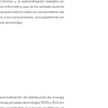
rol remoto y la automatización basados en
to informático que se ha utilizado durante
y parques eólicos hasta los consumidores de
mo a los consumidores, principalmente en
rios de energía.
 automatización de distribución de energía
ticas privadas de energía, PSTN y PLC) en
lo, es probable que ocurra una falla en un