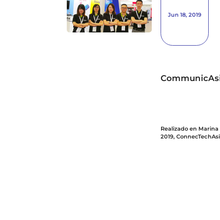
Jun 18, 2019
CommunicAsia 
Realizado en Marina 
2019, ConnecTechAsi
CommunicAsia, NXTAs
plataforma avanzada
emergentes de las in
una de las exposici
profesionales, Conn
establecidas de un t
entre los mercados d