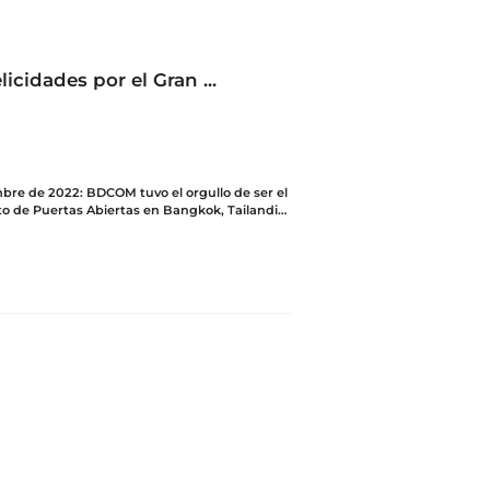
cidades por el Gran ...
bre de 2022: BDCOM tuvo el orgullo de ser el
to de Puertas Abiertas en Bangkok, Tailandia,
guración oficial de nuestra oficina en
ficina no solo presenta los últimos productos,
ogías de BDCOM, sino que también cuenta
ado de ingenieros para ofrecer orientación
n localizada. Esta iniciativa tiene como
r servicios aún más convenientes y
ntes globales.