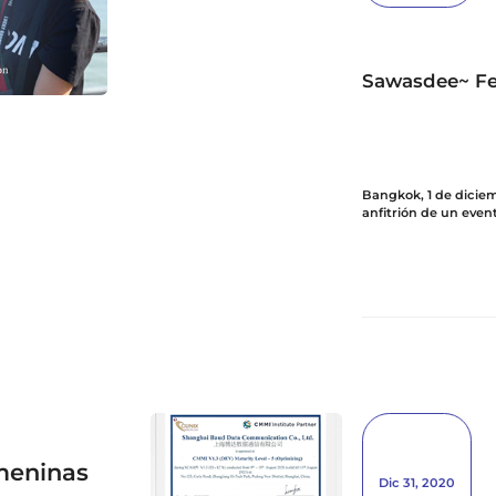
Sawasdee~ Feli
Bangkok, 1 de diciem
anfitrión de un even
para celebrar la inau
Tailandia. La nueva o
soluciones y tecnol
con un equipo dedic
técnica y capacitació
objetivo proporciona
personalizados a clie
emeninas
Dic 31, 2020