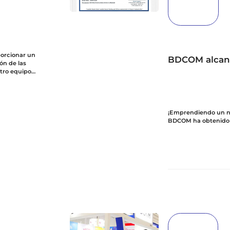
orcionar un
BDCOM alcanza
ón de las
stro equipo
nuestro negocio
¡Emprendiendo un nu
BDCOM ha obtenido c