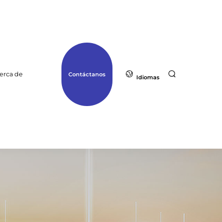
erca de
Contáctanos
Idiomas