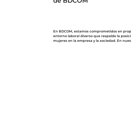
de BDCOM
En BDCOM, estamos comprometidos en prop
entorno laboral diverso que respalde la posici
mujeres en la empresa y la sociedad. En nue
global, desempeñan un papel vital para que 
internacional siga expandiéndose.