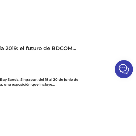
2019: el futuro de BDCOM...
Bay Sands, Singapur, del 18 al 20 de junio de
a, una exposición que incluye
ia y BroadcastAsia, proporcionó una
 para las tecnologías fundamentales y
dustrias de las TIC a nivel mundial. Como
ones de telecomunicaciones más autorizadas y
ecTechAsia atrajo a numerosas empresas
otal de 52 países y sirvió como un puente
el sudeste asiático y globales.