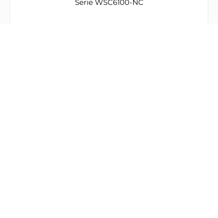
Serie WSC6100-NC
Sin datos