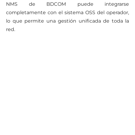
NMS de BDCOM puede integrarse
completamente con el sistema OSS del operador,
lo que permite una gestión unificada de toda la
red.
Case presentation
Implemented Intercity Ring Metro-E
Network Backbone with BDCOM 100G
Switches in