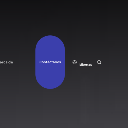
erca de
Contáctanos
Idiomas