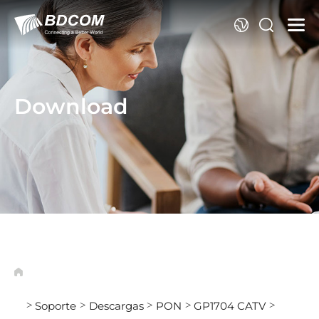
Id
Download
Soporte
Descargas
PON
GP1704 CATV
>
>
>
>
>