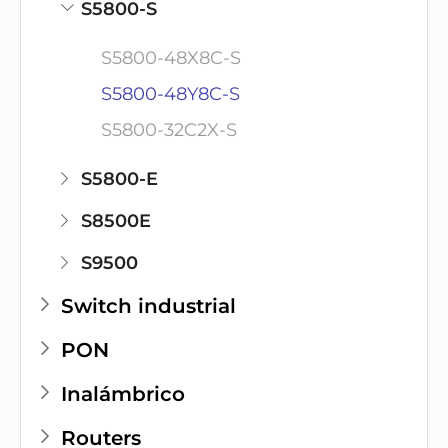
S5800-S
S5800-48X8C-S
S5800-48Y8C-S
S5800-32C2X-S
S5800-E
S8500E
S9500
Switch industrial
PON
Inalámbrico
Routers