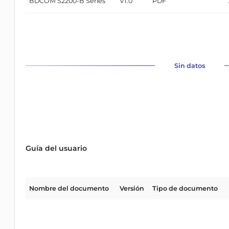
BDCOM S2200-B Series
V1.0
PDF
Sin datos
Guía del usuario
Nombre del documento
Versión
Tipo de documento