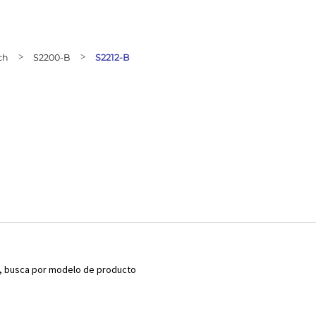
ch
>
S2200-B
>
S2212-B