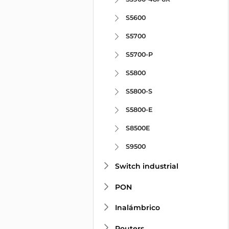
S5600
S5700
S5700-P
S5800
S5800-S
S5800-E
S8500E
S9500
Switch industrial
PON
Inalámbrico
Routers