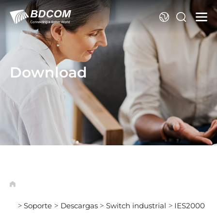
Id
Download
Soporte
Descargas
Switch industrial
IES2000
>
>
>
>