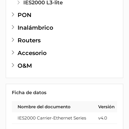
IES2000 L3-lite
PON
Inalámbrico
Routers
Accesorio
O&M
Ficha de datos
Nombre del documento
Versión
T
IES2000 Carrier-Ethernet Series
v4.0