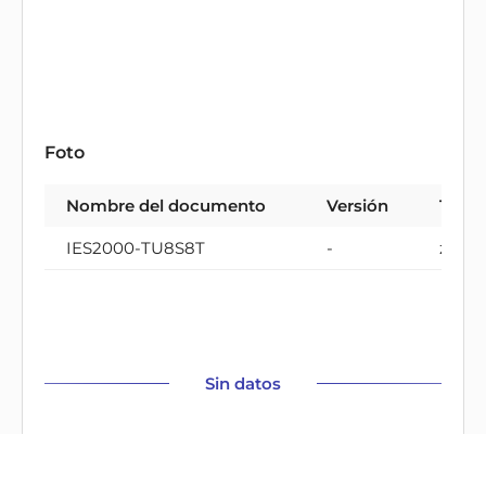
Foto
Nombre del documento
Versión
Tipo
IES2000-TU8S8T
-
zip
Sin datos