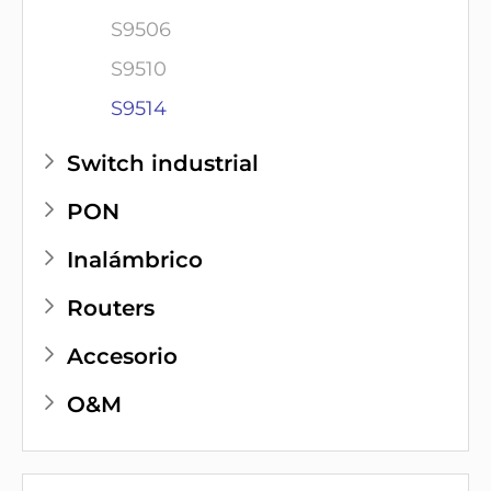
S9506
S9510
S9514
Switch industrial
PON
Inalámbrico
Routers
Accesorio
O&M