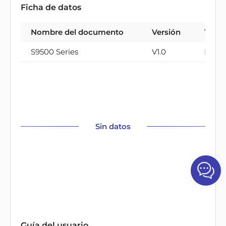
Ficha de datos
Nombre del documento
Versión
Tipo
S9500 Series
V1.0
PDF
Sin datos
Guía del usuario