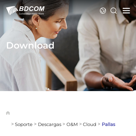
Id
Download
Soporte
Descargas
O&M
Cloud
Pallas
>
>
>
>
>