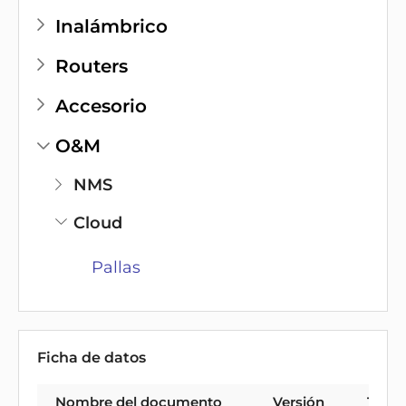
Inalámbrico
Routers
Accesorio
O&M
NMS
Cloud
Pallas
Ficha de datos
Nombre del documento
Versión
Tipo