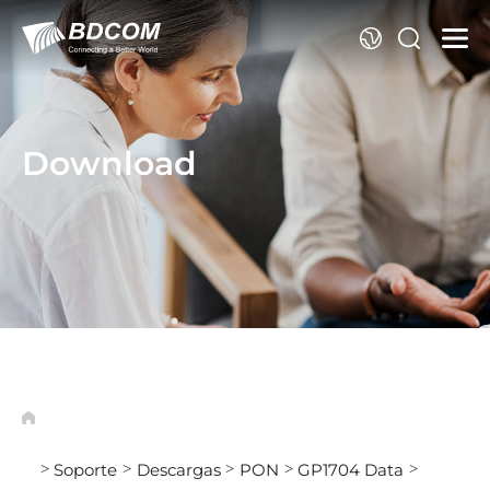
Id
Download
Soporte
Descargas
PON
GP1704 Data
>
>
>
>
>