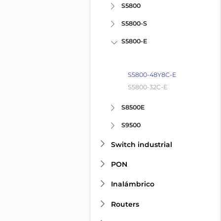
S5800
S5800-S
S5800-E
S5800-48Y8C-E
S5800-32C-E
S8500E
S9500
Switch industrial
PON
Inalámbrico
Routers